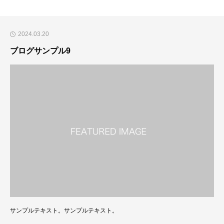
2024.03.20
ブログサンプル9
サンプルテキスト。サンプルテキスト。