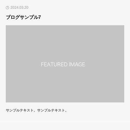
2024.03.20
ブログサンプル7
サンプルテキスト。サンプルテキスト。