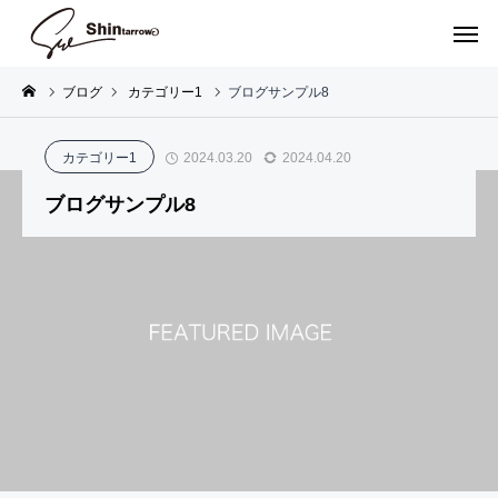
ブログ
カテゴリー1
ブログサンプル8
P
S
R
カテゴリー1
2024.03.20
2024.04.20
O
C
E
ブログサンプル8
R
E
S
T
N
C
R
E
U
P
P
C
A
S
E
R
L
O
I
C
O
A
N
T
A
J
C
T
T
E
E
E
S
C
S
X
T
T
S
S