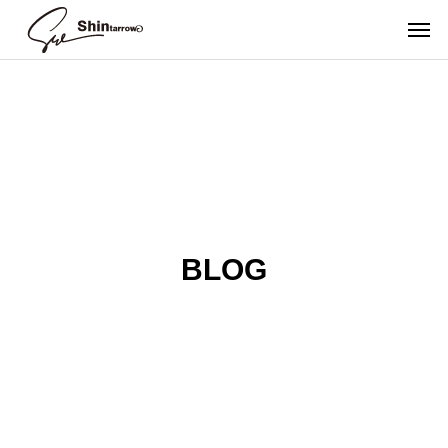
P
S
R
O
C
E
R
E
S
T
N
C
R
E
U
P
P
C
A
S
E
R
BLOG
L
O
I
C
O
A
N
T
A
J
C
T
T
E
E
E
S
C
S
X
T
T
S
S