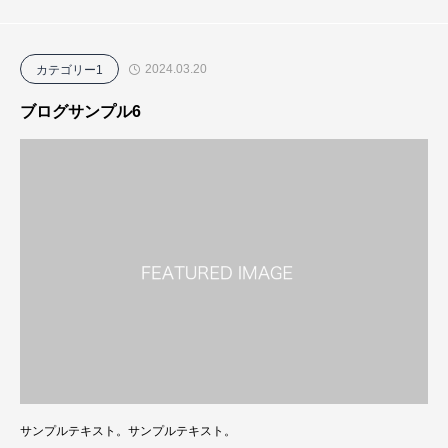
2024.03.20
カテゴリー1
ブログサンプル6
サンプルテキスト。サンプルテキスト。