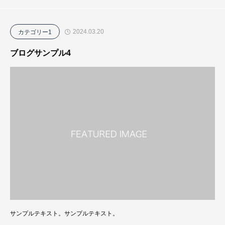
2024.03.20
カテゴリー1
ブログサンプル4
サンプルテキスト。サンプルテキスト。