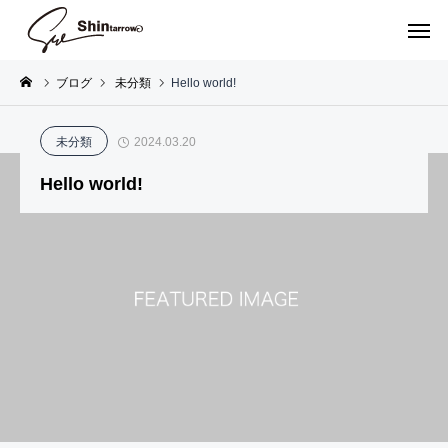
ブログ
未分類
Hello world!
P
S
R
未分類
2024.03.20
O
C
E
Hello world!
R
E
S
T
N
C
R
E
U
P
P
C
A
S
E
R
L
O
I
C
O
A
N
T
A
J
C
T
T
E
E
E
S
C
S
X
T
T
S
S